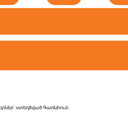
րներ՝ ստեղծված Գառնիում։