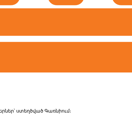
րներ՝ ստեղծված Գառնիում։