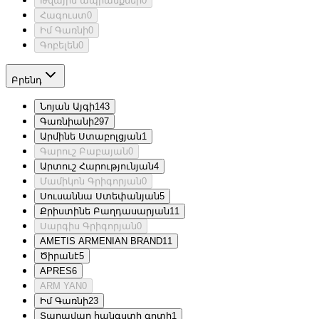
Թվային ապրանքներ
0
Հագուստ
0
Իմ Գառնի
0
Գոբելեն
0
Բրենդ
Նոյան Այգի
143
Գառնիանի
297
Արմինե Ստաբոլցյան
1
Գարուշ Բաբայան
0
Արտուշ Հարությունյան
4
Մամիկոն Գրիգորյան
0
Սուսաննա Ստեփանյան
5
Քրիստինե Բաղդասարյան
11
Սարգիս Գրիգորյան
0
AMETIS ARMENIAN BRAND
11
Ծիրանէ
5
APRES
6
ARM YAN
0
Իմ Գառնի
23
Տաղավար հանգստի գոտի
1