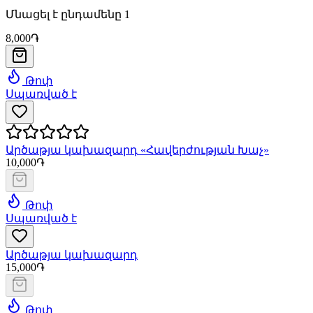
Մնացել է ընդամենը 1
8,000֏
Թոփ
Սպառված է
Արծաթյա կախազարդ «Հավերժության Խաչ»
10,000֏
Թոփ
Սպառված է
Արծաթյա կախազարդ
15,000֏
Թոփ