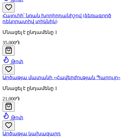
Հայուհի՝ նռան խորհրդանիշով (ձեռագործ
դեկորատիվ տիկնիկ)
Մնացել է ընդամենը 1
35,000֏
Թոփ
Արծաթյա մատանի «Հավերժության Պարույր»
Մնացել է ընդամենը 1
21,000֏
Թոփ
Արծաթյա կախազարդ