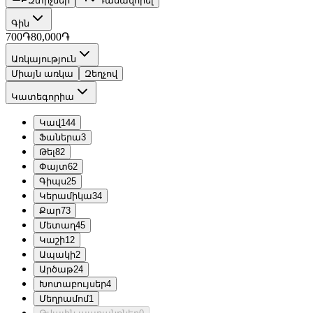
Զտիչներ
Դասավորել
Գին
700֏
80,000֏
Առկայություն
Միայն առկա
Զեղչով
Կատեգորիա
Կավ
144
Ֆաներա
3
Թել
82
Փայտ
62
Գիպս
25
Կերամիկա
34
Քար
73
Մետաղ
45
Կաշի
12
Ապակի
2
Արծաթ
24
Խոտաբույսեր
4
Մեղրամոմ
1